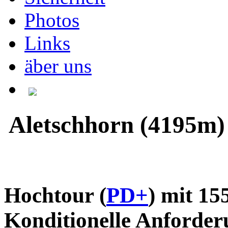
Photos
Links
äber uns
Aletschhorn (4195m)
Hochtour (
PD+
) mit 1
Konditionelle Anforde