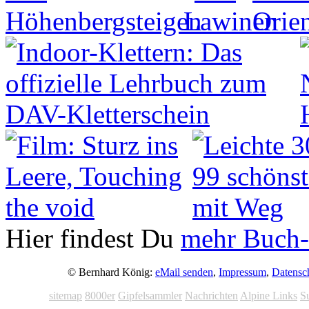
Hier findest Du
mehr Buch-
© Bernhard König:
eMail senden
,
Impressum
,
Datensc
sitemap
8000er
Gipfelsammler
Nachrichten
Alpine Links
S