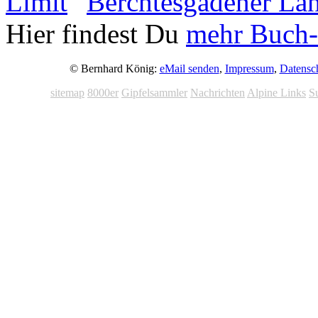
Hier findest Du
mehr Buch-
© Bernhard König:
eMail senden
,
Impressum
,
Datensc
sitemap
8000er
Gipfelsammler
Nachrichten
Alpine Links
S