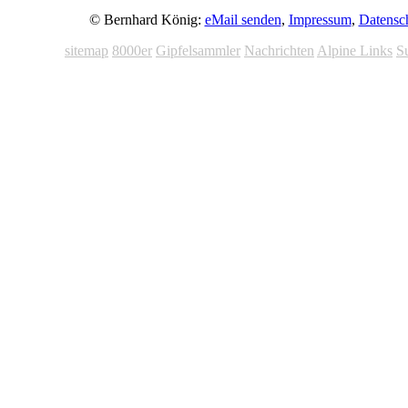
© Bernhard König:
eMail senden
,
Impressum
,
Datensc
sitemap
8000er
Gipfelsammler
Nachrichten
Alpine Links
S