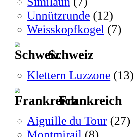
Similaun
(7)
Unnützrunde
(12)
Weisskopfkogel
(7)
Schweiz
Klettern Luzzone
(13)
Frankreich
Aiguille du Tour
(27)
Montmirail
(8)