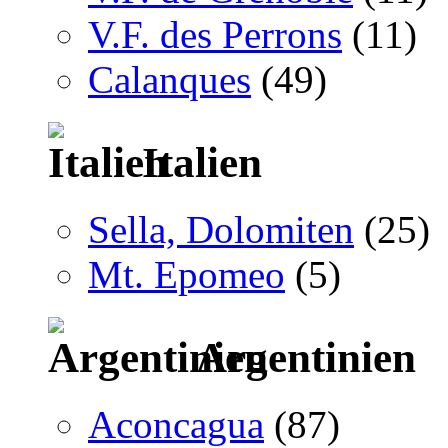
V.F. des Perrons
(11)
Calanques
(49)
Italien
Sella, Dolomiten
(25)
Mt. Epomeo
(5)
Argentinien
Aconcagua
(87)