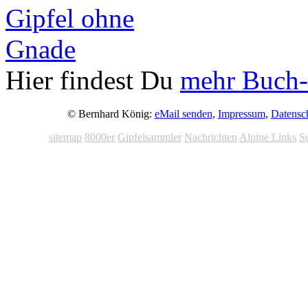
Hier findest Du
mehr Buch-
© Bernhard König:
eMail senden
,
Impressum
,
Datensc
sitemap
8000er
Gipfelsammler
Nachrichten
Alpine Links
S