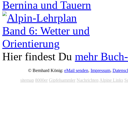
Hier findest Du
mehr Buch-
© Bernhard König:
eMail senden
,
Impressum
,
Datensc
sitemap
8000er
Gipfelsammler
Nachrichten
Alpine Links
S