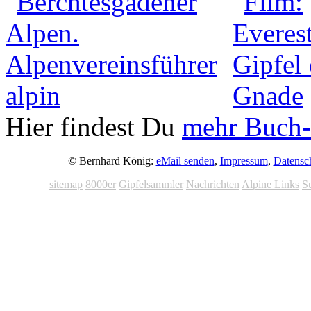
Hier findest Du
mehr Buch-
© Bernhard König:
eMail senden
,
Impressum
,
Datensc
sitemap
8000er
Gipfelsammler
Nachrichten
Alpine Links
S