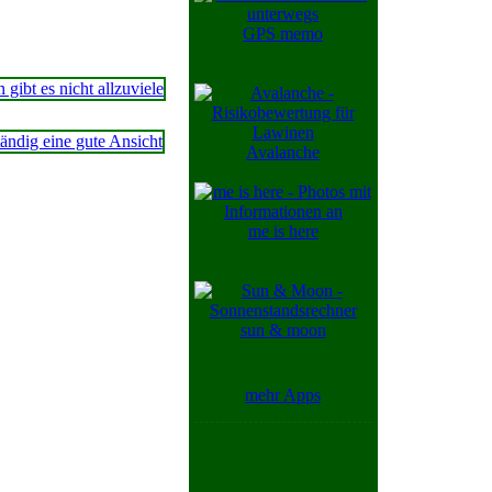
GPS memo
Avalanche
me is here
sun & moon
mehr Apps