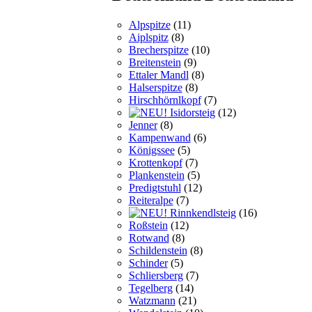
Alpspitze
(11)
Aiplspitz
(8)
Brecherspitze
(10)
Breitenstein
(9)
Ettaler Mandl
(8)
Halserspitze
(8)
Hirschhörnlkopf
(7)
Isidorsteig
(12)
Jenner
(8)
Kampenwand
(6)
Königssee
(5)
Krottenkopf
(7)
Plankenstein
(5)
Predigtstuhl
(12)
Reiteralpe
(7)
Rinnkendlsteig
(16)
Roßstein
(12)
Rotwand
(8)
Schildenstein
(8)
Schinder
(5)
Schliersberg
(7)
Tegelberg
(14)
Watzmann
(21)