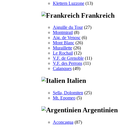
Klettern Luzzone
(13)
Frankreich
Aiguille du Tour
(27)
Montmirail
(8)
Aig. de Venosc
(6)
Mont Blanc
(26)
Muraillette
(26)
Le Rochail
(12)
V.F. de Grenoble
(11)
V.F. des Perrons
(11)
Calanques
(49)
Italien
Sella, Dolomiten
(25)
Mt. Epomeo
(5)
Argentinien
Aconcagua
(87)