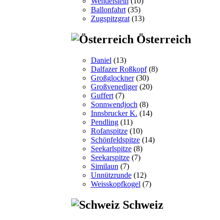
Wendelstein
(10)
Ballonfahrt
(35)
Zugspitzgrat
(13)
Österreich
Daniel
(13)
Dalfazer Roßkopf
(8)
Großglockner
(30)
Großvenediger
(20)
Guffert
(7)
Sonnwendjoch
(8)
Innsbrucker K.
(14)
Pendling
(11)
Rofanspitze
(10)
Schönfeldspitze
(14)
Seekarlspitze
(8)
Seekarspitze
(7)
Similaun
(7)
Unnützrunde
(12)
Weisskopfkogel
(7)
Schweiz