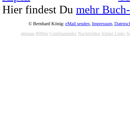
Hier findest Du
mehr Buch-
© Bernhard König:
eMail senden
,
Impressum
,
Datensc
sitemap
8000er
Gipfelsammler
Nachrichten
Alpine Links
S