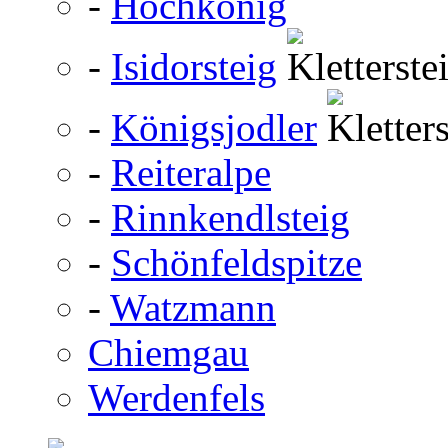
-
Hochkönig
-
Isidorsteig
-
Königsjodler
-
Reiteralpe
-
Rinnkendlsteig
-
Schönfeldspitze
-
Watzmann
Chiemgau
Werdenfels