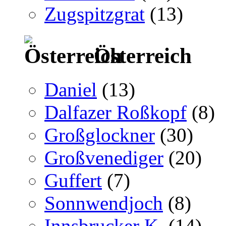
Zugspitzgrat
(13)
Österreich
Daniel
(13)
Dalfazer Roßkopf
(8)
Großglockner
(30)
Großvenediger
(20)
Guffert
(7)
Sonnwendjoch
(8)
Innsbrucker K.
(14)