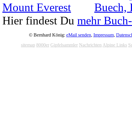
Hier findest Du
mehr Buch-
© Bernhard König:
eMail senden
,
Impressum
,
Datensc
sitemap
8000er
Gipfelsammler
Nachrichten
Alpine Links
S