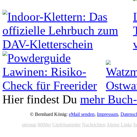
Hier findest Du
mehr Buch-
© Bernhard König:
eMail senden
,
Impressum
,
Datensc
sitemap
8000er
Gipfelsammler
Nachrichten
Alpine Links
S