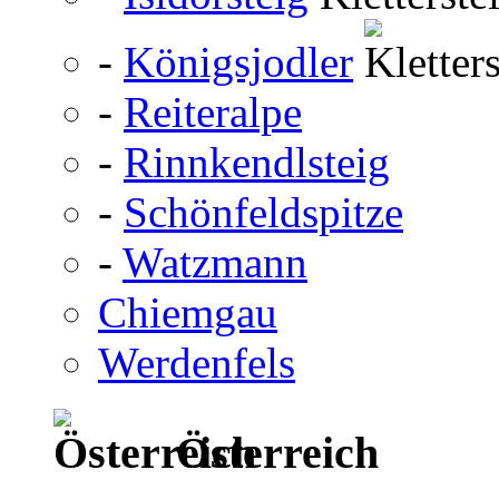
-
Königsjodler
-
Reiteralpe
-
Rinnkendlsteig
-
Schönfeldspitze
-
Watzmann
Chiemgau
Werdenfels
Österreich