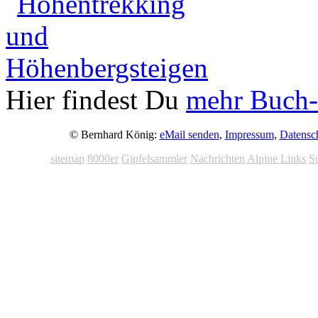
Hier findest Du
mehr Buch-
© Bernhard König:
eMail senden
,
Impressum
,
Datensc
sitemap
8000er
Gipfelsammler
Nachrichten
Alpine Links
S