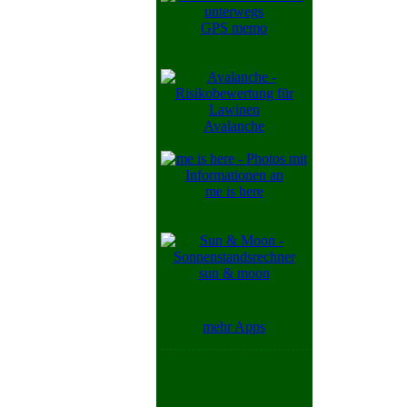
GPS memo
Avalanche
me is here
sun & moon
mehr Apps