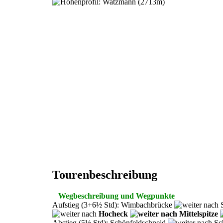
Tourenbeschreibung
Wegbeschreibung und Wegpunkte
Aufstieg (3+6½ Std): Wimbachbrücke
S
Hocheck
Mittelspitze
Abstieg (5½ Std): Schönfeldschneid
Sc