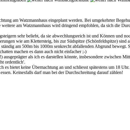
rnachtung am Watzmannhaus eingeplant werden. Bei umgekehrter Begeh
e weitere am Watzmannhaus wird dringend empfohlen, da sich die Durch
steigern sehr beliebt, da sie abwechlungsreich ist und Können und noc
erungen wie am Klettersteig, bis zur Südspitze (Schönfeldspitze) sind a
ort ständig am 500m bis 1000m senkrecht abfallenden Abgrund bewegt. 
atten machen es dann auch nicht einfacher ;-)
(!) ausgeprägter als ich es darstellen könnte, insbesondere zwischen Mit
t ordentlich'.
ch es bietet keine Übernachtung an und schliesst spätestens um 18 Uhr
 essen. Keinesfalls darf man bei der Durchschreitung darauf zählen!