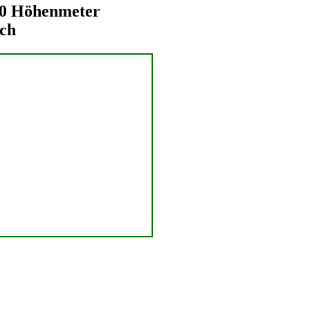
90 Höhenmeter
och