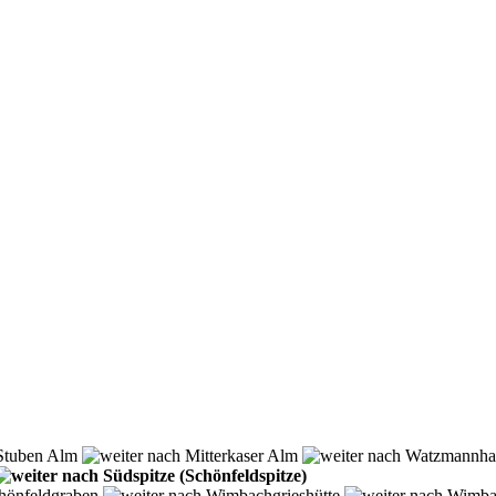
tuben Alm
Mitterkaser Alm
Watzmannhau
Südspitze (Schönfeldspitze)
hönfeldgraben
Wimbachgrieshütte
Wimbac