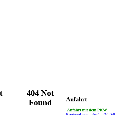
Anfahrt
Anfahrt mit dem PKW
Routenplaner aufrufen (ViaMi