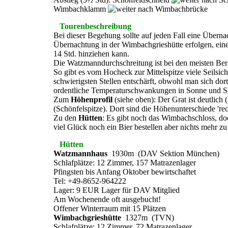
Wimbachklamm
Wimbachbrücke
Tourenbeschreibung
Bei dieser Begehung sollte auf jeden Fall eine Übe
Übernachtung in der Wimbachgrieshütte erfolgen, ein
14 Std. hinziehen kann.
Die Watzmanndurchschreitung ist bei den meisten Berg
So gibt es vom Hocheck zur Mittelspitze viele Seilsich
schwierigsten Stellen entschärft, obwohl man sich d
ordentliche Temperaturschwankungen in Sonne und Sch
Zum
Höhenprofil
(siehe oben): Der Grat ist deutlich 
(Schönfelspitze). Dort sind die Höhenunterschiede 'rech
Zu den
Hütten
: Es gibt noch das Wimbachschloss, do
viel Glück noch ein Bier bestellen aber nichts mehr zu
Hütten
Watzmannhaus
1930m (DAV Sektion München)
Schlafplätze: 12 Zimmer, 157 Matrazenlager
Pfingsten bis Anfang Oktober bewirtschaftet
Tel: +49-8652-964222
Lager: 9 EUR Lager für DAV Mitglied
Am Wochenende oft ausgebucht!
Offener Winterraum mit 15 Plätzen
Wimbachgrieshütte
1327m (TVN)
Schlafplätze: 12 Zimmer, 72 Matrazenlager