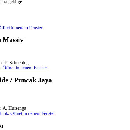
 Uralgebirge
n Massiv
nd P. Schoening
ide / Puncak Jaya
x, A. Huizenga
ko