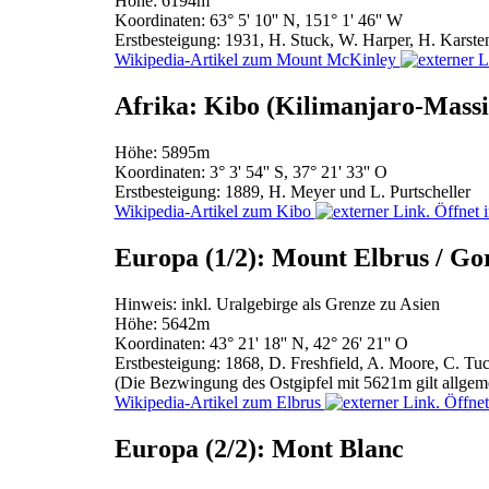
Höhe: 6194m
Koordinaten: 63° 5' 10'' N, 151° 1' 46'' W
Erstbesteigung: 1931, H. Stuck, W. Harper, H. Karste
Wikipedia-Artikel zum Mount McKinley
Afrika: Kibo (Kilimanjaro-Massi
Höhe: 5895m
Koordinaten: 3° 3' 54'' S, 37° 21' 33'' O
Erstbesteigung: 1889, H. Meyer und L. Purtscheller
Wikipedia-Artikel zum Kibo
Europa (1/2): Mount Elbrus / Go
Hinweis: inkl. Uralgebirge als Grenze zu Asien
Höhe: 5642m
Koordinaten: 43° 21' 18'' N, 42° 26' 21'' O
Erstbesteigung: 1868, D. Freshfield, A. Moore, C. T
(Die Bezwingung des Ostgipfel mit 5621m gilt allgeme
Wikipedia-Artikel zum Elbrus
Europa (2/2): Mont Blanc