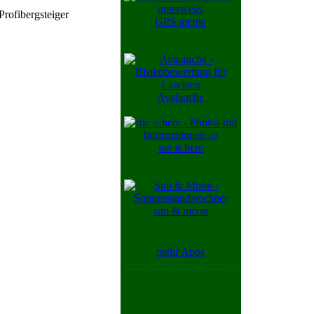
Profibergsteiger
GPS memo
Avalanche
me is here
sun & moon
mehr Apps