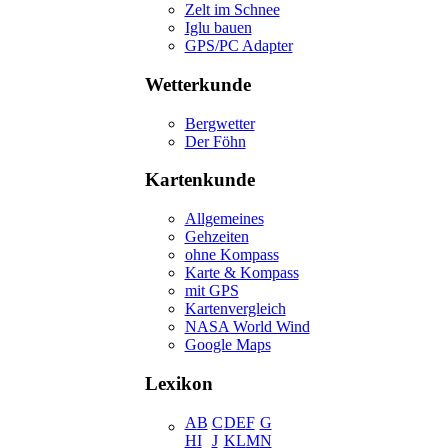
Zelt im Schnee
Iglu bauen
GPS/PC Adapter
Wetterkunde
Bergwetter
Der Föhn
Kartenkunde
Allgemeines
Gehzeiten
ohne Kompass
Karte & Kompass
mit GPS
Kartenvergleich
NASA World Wind
Google Maps
Lexikon
A
B
C
D
E
F
G
H
I
J
K
L
M
N