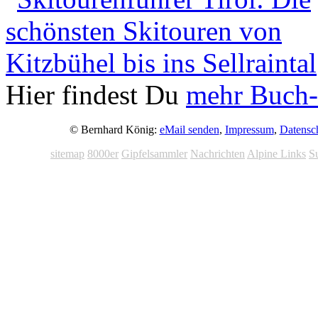
Hier findest Du
mehr Buch-
© Bernhard König:
eMail senden
,
Impressum
,
Datensc
sitemap
8000er
Gipfelsammler
Nachrichten
Alpine Links
S