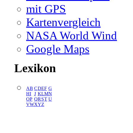
mit GPS
Kartenvergleich
NASA World Wind
Google Maps
Lexikon
A
B
C
D
E
F
G
H
I
J
K
L
M
N
O
P
Q
R
S
T
U
V
W
X
Y
Z