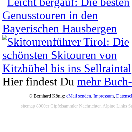
Hier findest Du
mehr Buch-
© Bernhard König:
eMail senden
,
Impressum
,
Datensc
sitemap
8000er
Gipfelsammler
Nachrichten
Alpine Links
S