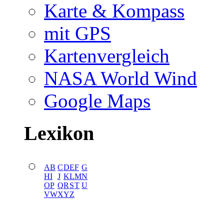
Karte & Kompass
mit GPS
Kartenvergleich
NASA World Wind
Google Maps
Lexikon
A
B
C
D
E
F
G
H
I
J
K
L
M
N
O
P
Q
R
S
T
U
V
W
X
Y
Z