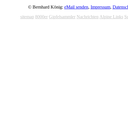
© Bernhard König:
eMail senden
,
Impressum
,
Datensc
sitemap
8000er
Gipfelsammler
Nachrichten
Alpine Links
S