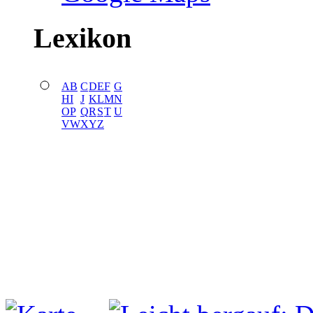
Lexikon
A
B
C
D
E
F
G
H
I
J
K
L
M
N
O
P
Q
R
S
T
U
V
W
X
Y
Z