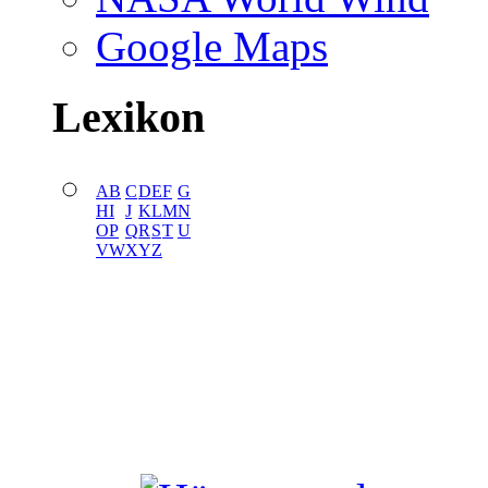
Google Maps
Lexikon
A
B
C
D
E
F
G
H
I
J
K
L
M
N
O
P
Q
R
S
T
U
V
W
X
Y
Z