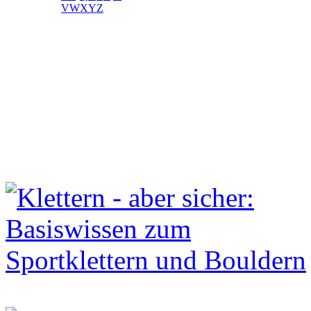
V
W
X
Y
Z