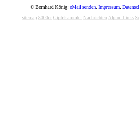
© Bernhard König:
eMail senden
,
Impressum
,
Datensc
sitemap
8000er
Gipfelsammler
Nachrichten
Alpine Links
S