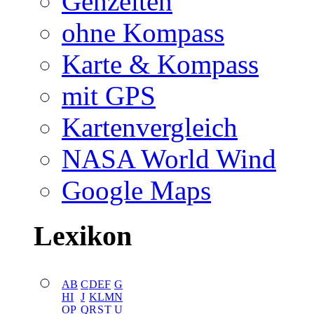
Gehzeiten
ohne Kompass
Karte & Kompass
mit GPS
Kartenvergleich
NASA World Wind
Google Maps
Lexikon
A
B
C
D
E
F
G
H
I
J
K
L
M
N
O
P
Q
R
S
T
U