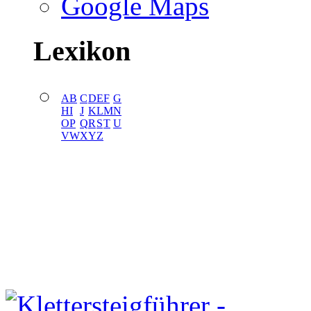
Google Maps
Lexikon
A
B
C
D
E
F
G
H
I
J
K
L
M
N
O
P
Q
R
S
T
U
V
W
X
Y
Z