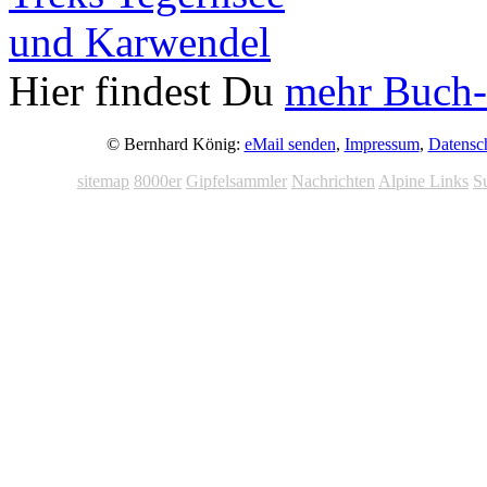
Hier findest Du
mehr Buch-
© Bernhard König:
eMail senden
,
Impressum
,
Datensc
sitemap
8000er
Gipfelsammler
Nachrichten
Alpine Links
S